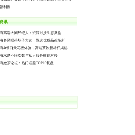
福利圈
资讯
海高端大圈经纪人：资源对接生态复盘
海各区喝茶场子大选，甄选优质品茶场所
海4t带口天花板体验，高端茶饮新标杆揭秘
上海水磨不限次数与私人服务微信对接‌
海嫩茶论坛：热门话题TOP10复盘