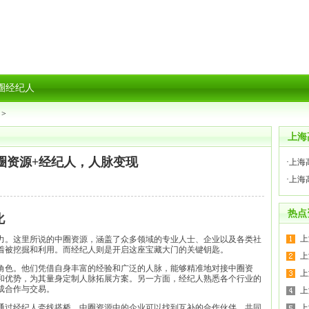
圈经纪人
>
上海
圈资源+经纪人，人脉变现
·
上海
·
上海
热点
化
上
力。这里所说的中圈资源，涵盖了众多领域的专业人士、企业以及各类社
着被挖掘和利用。而经纪人则是开启这座宝藏大门的关键钥匙。
上
角色。他们凭借自身丰富的经验和广泛的人脉，能够精准地对接中圈资
上
和优势，为其量身定制人脉拓展方案。另一方面，经纪人熟悉各个行业的
成合作与交易。
上
通过经纪人牵线搭桥，中圈资源中的企业可以找到互补的合作伙伴，共同
上