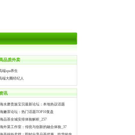
高品质外卖
高端spa养生
高端大圈经纪人
资讯
海水磨贵族宝贝最新论坛：本地热议话题
海嫩茶论坛：热门话题TOP10复盘
海品茶全城安排体验解析_257
海外菜工作室：传统与创新的融合体验_37
海高端外卖群：即时分享品茶优惠，吃货的专