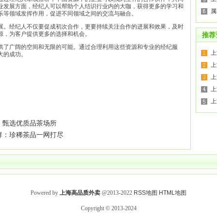
业发展方面，经纪人可以帮助个人结识行业内的大咖，获得更多的学习和
属
乐等领域发挥作用，促进不同领域之间的交流与融合。
展。经纪人不仅要促成初次合作，更要持续关注合作的进展和效果，及时
源，为客户提供更多的选择和机会。
推荐
供了广阔的空间和无限的可能。通过合理利用这些资源和专业的经纪服
上
大的成功。
上
上
‌
上
，甄选优质品茶场所
群：珍稀茶品一网打尽
Powered by
上海高品质外卖
@2013-2022
RSS地图
HTML地图
Copyright
© 2013-2024