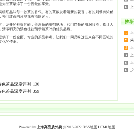
也为品茶增添了一份视觉的享受。
上
员细细品味每一款茶的香气。有的茶散发着清新的花香，有的则带有浓郁
，祁门红茶的玫瑰花香清幽迷人。
推荐
甘，龙井的鲜爽甘醇，普洱茶的浓郁饱满，祁门红茶的甜润顺滑，都让人
，清澈明亮的汤色往往预示着茶叶的优良品质。
上
提供了一份全面、专业的茶品参考。让我们一同品味这些来自不同区域的
揭
文化的传承。
上
上
上
_2
色茶品深度评测_130
色茶品深度评测_359
Powered by
上海高品质外卖
@2013-2022
RSS地图
HTML地图