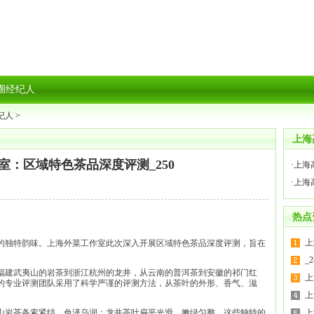
圈经纪人
纪人
>
上海
室：区域特色茶品深度评测_250
·
上海
·
上海
热点
上
的独特韵味。上海外菜工作室此次深入开展区域特色茶品深度评测，旨在
_2
福建武夷山的岩茶到浙江杭州的龙井，从云南的普洱茶到安徽的祁门红
上
的专业评测团队采用了科学严谨的评测方法，从茶叶的外形、香气、滋
上
山岩茶条索紧结，色泽乌润；龙井茶叶扁平光滑，嫩绿匀整。这些独特的
上